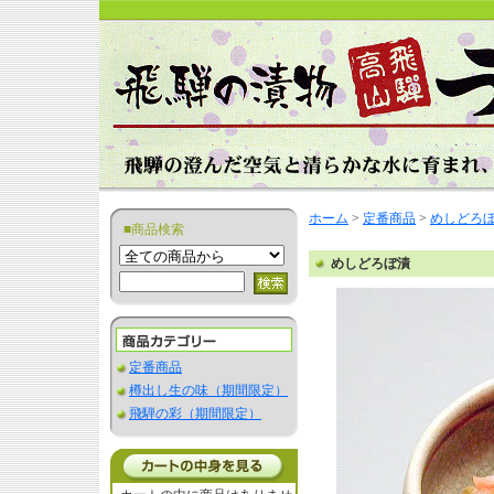
ホーム
>
定番商品
>
めしどろ
■商品検索
めしどろぼ漬
定番商品
樽出し生の味（期間限定）
飛騨の彩（期間限定）