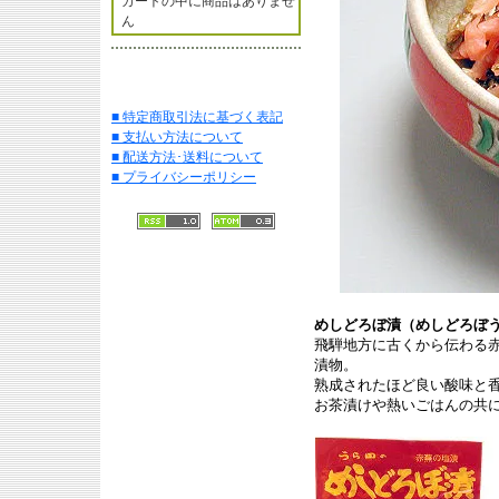
カートの中に商品はありませ
ん
■ 特定商取引法に基づく表記
■ 支払い方法について
■ 配送方法･送料について
■ プライバシーポリシー
めしどろぼ漬（めしどろぼ
飛騨地方に古くから伝わる
漬物。
熟成されたほど良い酸味と
お茶漬けや熱いごはんの共