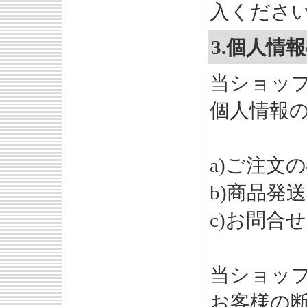
入くださ
3.個人情
当ショッ
個人情報
a)ご注文
b)商品発
c)お問合
当ショッ
お客様の