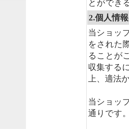
とができ
2.個人情
当ショッ
をされた
ることが
収集する
上、適法
当ショッ
通りです