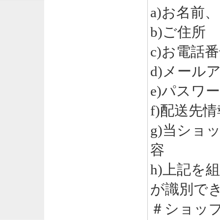
a)お名前
b)ご住所
c)お電話
d)メール
e)パスワ
f)配送先情
g)当ショ
容
h)上記を
が識別で
＃ショッ