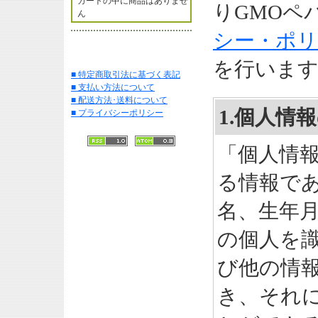
カートの中に商品はありませ
りGMOペ
ん
シー・ポリ
を行いま
■ 特定商取引法に基づく表記
■ 支払い方法について
■ 配送方法･送料について
1.個人情
■ プライバシーポリシー
「個人情
る情報で
名、生年
の個人を
び他の情
き、それ