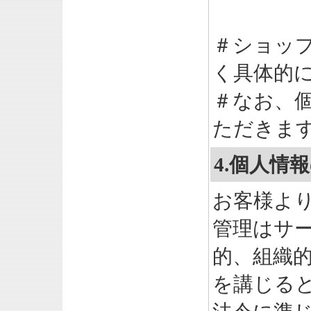
＃ショッ
く具体的
＃なお、
ただきま
4.個人情
お客様よ
管理はサ
的、組織
を講じる