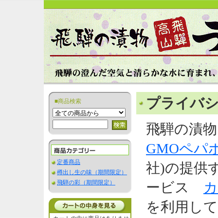
プライバ
■商品検索
飛騨の漬物
GMOペパ
定番商品
社)の提供
樽出し生の味（期間限定）
飛騨の彩（期間限定）
ービス
カ
を利用し