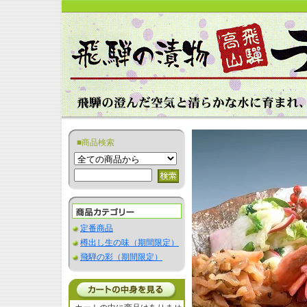
■商品検索
定番商品
樽出し生の味（期間限定）
飛騨の彩（期間限定）