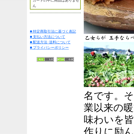
カートの中に商品はありませ
ん
■ 特定商取引法に基づく表記
■ 支払い方法について
■ 配送方法･送料について
■ プライバシーポリシー
名です。そ
業以来の暖
味わいを皆
作りに励ん